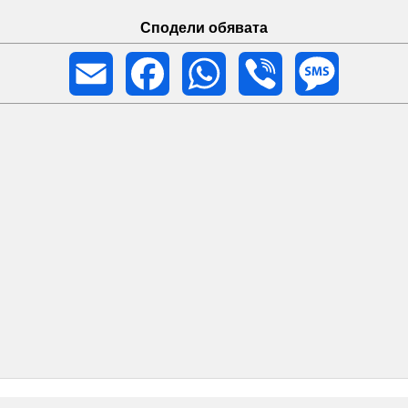
Сподели обявата
Email
Facebook
WhatsApp
Viber
Message