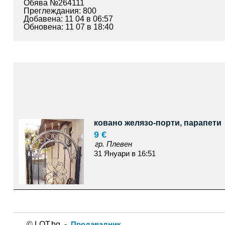
Обява №264111
Преглеждания: 800
Добавена: 11 04 в 06:57
Обновена: 11 07 в 18:40
ковано желязо-порти, парапети
9 €
гр. Плевен
31 Януари в 16:51
© LOT.bg -
Продавалник