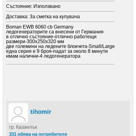
Състояние:
Използвано
Доставка:
За сметка на купувача
Boman EWB 6060 cb Germany
ледогенераторите са внесени от Германия
в отлично състояние-отлично работещи
размери-300х250х320 мм
две големини на ледените блокчета-Small/Large
една серия е 9 броя-падат за около 8 минути
имам налични-4 ледогенератора
tihomir
гр. Казанлък
331 обява на потребителя