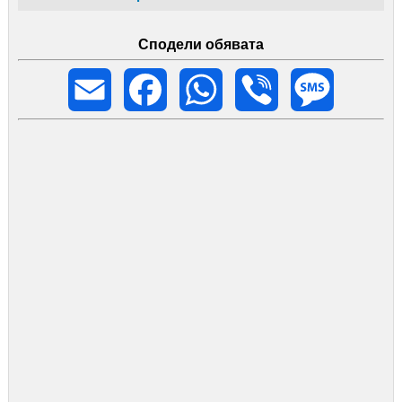
Сподели обявата
Email
Facebook
WhatsApp
Viber
Message