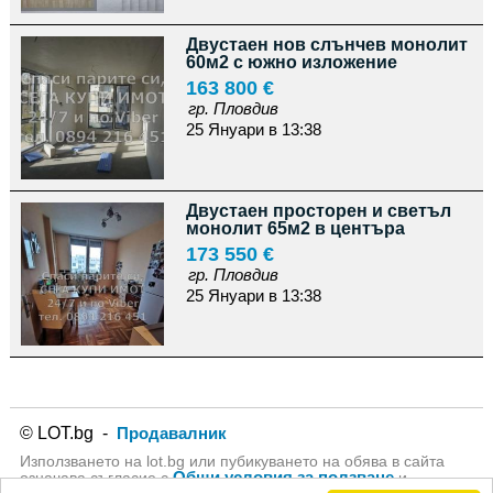
Двустаен нов слънчев монолит
60м2 с южно изложение
163 800 €
гр. Пловдив
25 Януари в 13:38
Двустаен просторен и светъл
монолит 65м2 в центъра
173 550 €
гр. Пловдив
25 Януари в 13:38
© LOT.bg -
Продавалник
Използването на lot.bg или пубикуването на обява в сайта
Общи условия за ползване
означава съгласие с
и