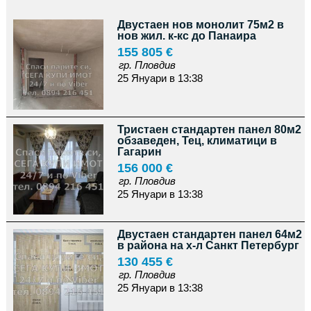
Двустаен нов монолит 75м2 в
нов жил. к-кс до Панаира
155 805 €
гр. Пловдив
25 Януари в 13:38
Тристаен стандартен панел 80м2
обзаведен, Тец, климатици в
Гагарин
156 000 €
гр. Пловдив
25 Януари в 13:38
Двустаен стандартен панел 64м2
в района на х-л Санкт Петербург
130 455 €
гр. Пловдив
25 Януари в 13:38