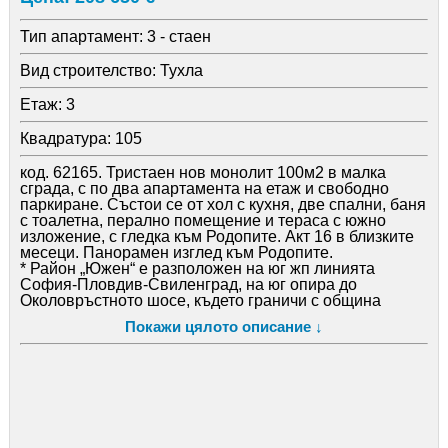
Тип апартамент:
3 - стаен
Вид строителство:
Тухла
Етаж:
3
Квадратура:
105
код. 62165. Тристаен нов монолит 100м2 в малка
сграда, с по два апартамента на етаж и свободно
паркиране. Състои се от хол с кухня, две спални, баня
с тоалетна, перално помещение и тераса с южно
изложение, с гледка към Родопите. Акт 16 в близките
месеци. Панорамен изглед към Родопите.
* Район „Южен“ е разположен на юг жп линията
София-Пловдив-Свиленград, на юг опира до
Околовръстното шосе, където граничи с община
„Родопи“. На запад граничи с район „Западен“ по
Покажи цялото описание ↓
землищната граница между кварталите Коматево и
Прослав. В района влизат, Остромила, Беломорски,
както и съседните землища на близките села от
община Родопи. Населението на района е около
110000 души. Районът се свързва с останалите части
на града посредством „Бетонния мост“, Коматевски
транспортен възел и пътен възел „Родопи“. В проект
са надлез на Асеновградско шосе и пътен възел