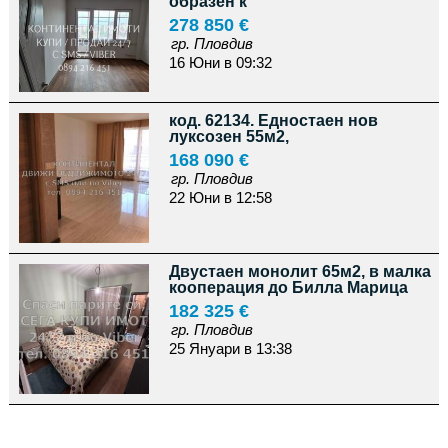
образен к
278 850 €
гр. Пловдив
16 Юни в 09:32
код. 62134. Едностаен нов
луксозен 55м2,
168 090 €
гр. Пловдив
22 Юни в 12:58
Двустаен монолит 65м2, в малка
кооперация до Билла Марица
182 325 €
гр. Пловдив
25 Януари в 13:38