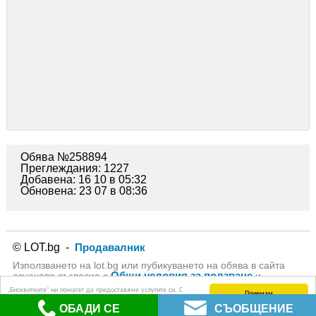
Обява №258894
Преглеждания: 1227
Добавена: 16 10 в 05:32
Обновена: 23 07 в 08:36
© LOT.bg -
Продавалник
Използването на lot.bg или пубикуването на обява в сайта
Общи условия за ползване
означава съгласие с
и
Политика за личните данни
на lot.bg
„Бисквитките“ ни помагат да предоставяме услугите си. С
Приемам
използването на услугите ни приемате, че можем да
ОБАДИ СЕ
СЪОБЩЕНИЕ
използваме „бисквитки“.
Научете повече (Политика за защита на личните данни)