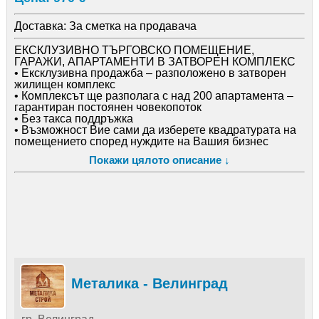
Доставка:
За сметка на продавача
ЕКСКЛУЗИВНО ТЪРГОВСКО ПОМЕЩЕНИЕ,
ГАРАЖИ, АПАРТАМЕНТИ В ЗАТВОРЕН КОМПЛЕКС
• Ексклузивна продажба – разположено в затворен
жилищен комплекс
• Комплексът ще разполага с над 200 апартамента –
гарантиран постоянен човекопоток
• Без такса поддръжка
• Възможност Вие сами да изберете квадратурата на
помещението според нуждите на Вашия бизнес
• Гъвкаво разпределение, подходящо за различни
Покажи цялото описание ↓
търговски и обслужващи дейности
• Осигурена пълна документация, съобразена с
изискванията за дейността, която желаете да
развивате
Локация и достъпност:
• Намира се в широк център
• Комуникативно място с лесен достъп
• Равен терен – удобен за клиенти и доставки
• В непосредствена близост до:
– училище
– детска градина
Металика - Велинград
– болница
– Billa (Била)
• Подходящо за целогодишно ползване