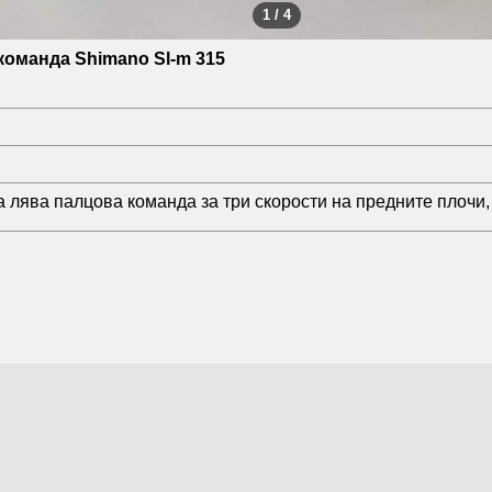
1 / 4
команда Shimano Sl-m 315
ява палцова команда за три скорости на предните плочи, 