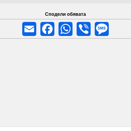
Сподели обявата
Email
Facebook
WhatsApp
Viber
Message