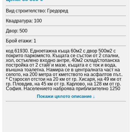
Вид строителство:
Гредоред
Квадратура:
100
Двор:
500
Брой етажи:
1
код 61930. Едноетажна къща 60м2 с двор 500м2 с
покрито паркомясто. Къщата се състои от 2 спални,
хол, остъклено входно антре, 40м2 склад/стопанска
постройка от 2 стай/ и мазе, къщата е с ток и вода,
външна тоалетна. Намира се в централната част на
селото, на 200 метра от кметството на асфалтов път..
* Старосел отстои на 20 км от гр. Хисаря, на 49 км от
гр. Пловдив, на 45 км от гр. Карлово, на 128 км от гр.
София. Населението наброява приблизително 1250
души. Село Старосел се намира под южните склонове
Покажи цялото описание ↓
на Същинска Средна гора, с надморска височина на
района е 300 м. Релефът на района е формиран от
меките склонове на Средна гора, който на юг
постепенно преминава в Горнотракийската низина.
Зимата тук е топла и мека, сняг се задържа средно 27
дни в годината. Пролетта е ранна и сравнително
топла. Лятото се характеризира с високи температури
през месеците юли и август, ниска влажност и слаби