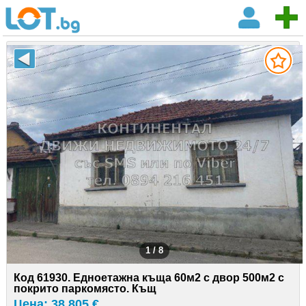
1 / 8
Код 61930. Едноетажна къща 60м2 с двор 500м2 с
покрито паркомясто. Къщ
Цена: 38 805 €