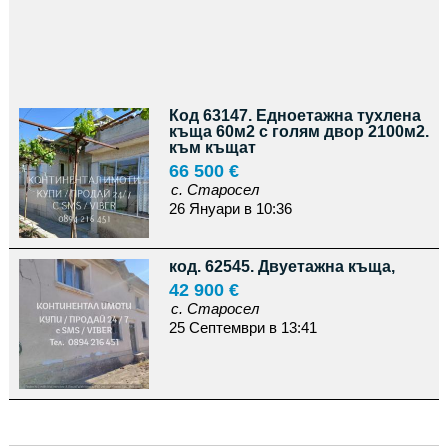
Код 63147. Едноетажна тухлена
къща 60м2 с голям двор 2100м2.
към къщат
66 500 €
с. Старосел
26 Януари в 10:36
код. 62545. Двуетажна къща,
42 900 €
с. Старосел
25 Септември в 13:41