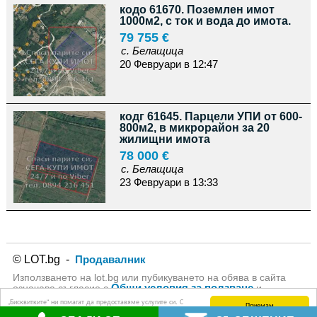
кодо 61670. Поземлен имот
1000м2, с ток и вода до имота.
79 755 €
с. Белащица
20 Февруари в 12:47
кодг 61645. Парцели УПИ от 600-
800м2, в микрорайон за 20
жилищни имота
78 000 €
с. Белащица
23 Февруари в 13:33
© LOT.bg -
Продавалник
Използването на lot.bg или пубикуването на обява в сайта
Общи условия за ползване
означава съгласие с
и
Политика за личните данни
на lot.bg
„Бисквитките“ ни помагат да предоставяме услугите си. С
Приемам
използването на услугите ни приемате, че можем да