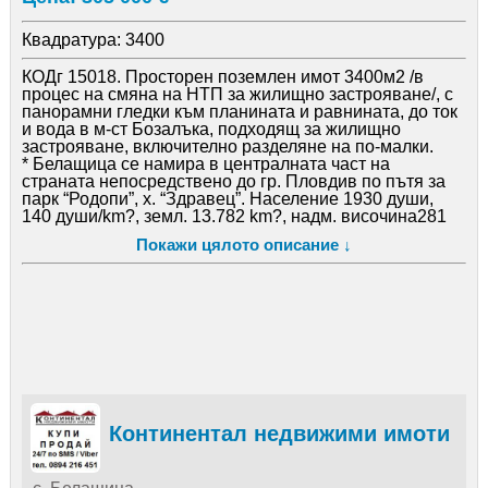
Квадратура:
3400
КОДг 15018. Просторен поземлен имот 3400м2 /в
процес на смяна на НТП за жилищно застрояване/, с
панорамни гледки към планината и равнината, до ток
и вода в м-ст Бозалъка, подходящ за жилищно
застрояване, включително разделяне на по-малки.
* Белащица се намира в централната част на
страната непосредствено до гр. Пловдив по пътя за
парк “Родопи”, х. “Здравец”. Население 1930 души,
140 души/km?, земл. 13.782 km?, надм. височина281
m. Селото е разположено в Родопската яка, като
Покажи цялото описание ↓
осигурява отпускащата атмосфера от свежия въздух
и красивата природа съчетани с удобствата на
близкия град. Характерен за района е и мекия климат,
през лятото температурите са с 7-8 градуса по-ниски
от тези в града. Този район се развива изключително
добре в последните години и представлява все по-
голям интерес, не само за частни домове и къщи, но и
към чужди инвеститори в недвижимо имущество.
Със своята спокойна обстановка, Белащица вече е
популярна като благоприятна резиденция на
Пловдив, където са и домовете на едни от най-
Континентал недвижими имоти
заможните и влиятелни личности на града. Предлага
превъзходни възможности за инвестиции
благодарение на подходящото си разположение, само