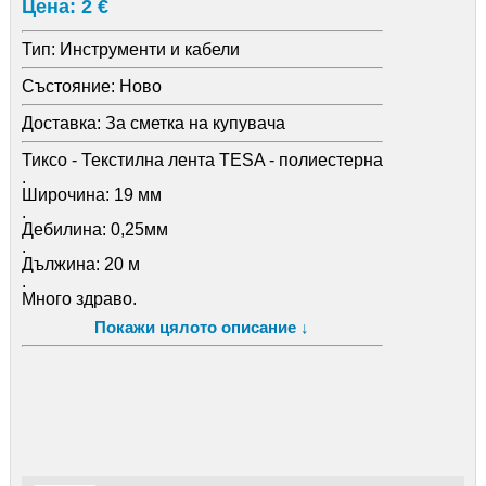
Цена: 2 €
Тип:
Инструменти и кабели
Състояние:
Ново
Доставка:
За сметка на купувача
Тиксо - Текстилна лента TESA - полиестерна
.
Широчина: 19 мм
.
Дебилина: 0,25мм
.
Дължина: 20 м
.
Много здраво.
.
Покажи цялото описание ↓
Почти невъзможно да го скъсате на ръка.
.
За количество правим отстъпки.