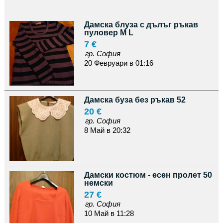
Дамска блуза с дълъг ръкав
пуловер М L
7 €
гр. София
20 Февруари в 01:16
Дамска буза без ръкав 52
20 €
гр. София
8 Май в 20:32
Дамски костюм - есен пролет 50
немски
27 €
гр. София
10 Май в 11:28