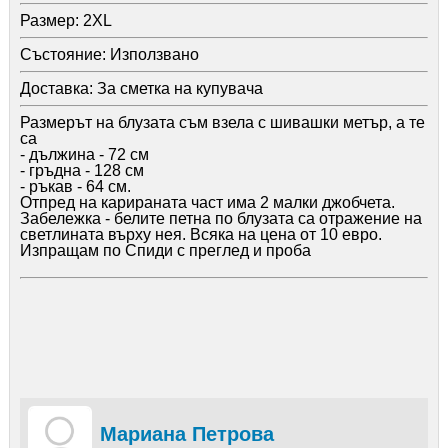
Размер:
2XL
Състояние:
Използвано
Доставка:
За сметка на купувача
Размерът на блузата съм взела с шивашки метър, а те
са
- дължина - 72 см
- гръдна - 128 см
- ръкав - 64 см.
Отпред на карираната част има 2 малки джобчета.
Забележка - белите петна по блузата са отражение на
светлината върху нея. Всяка на цена от 10 евро.
Изпращам по Спиди с преглед и проба
Мариана Петрова