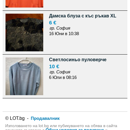
Дамска блуза с къс ръкав XL
6 €
гр. София
16 Юни в 10:38
Светлосиньо пуловерче
10 €
гр. София
6 Юли в 08:16
© LOT.bg -
Продавалник
Използването на lot.bg или пубикуването на обява в сайта
Общи условия за ползване
означава съгласие с
и