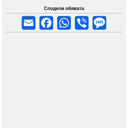
Сподели обявата
Email
Facebook
WhatsApp
Viber
Message