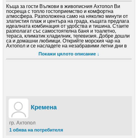
Къща за гости Вълкови в живописния Ахтопол Ви
посреща с топло гостоприемство и комфортна
атмосфера. Разположена само на няколко минути от
златистия плаж и центъра на града, къщата предлага
идеалната комбинация от удобства и тишина. Стаите
разполагат със самостоятелна баня и тоалетно,
тераса, климатик хладилник, телевизия. Добре дошли
са и домашни любимци. Открийте морския чар на
Ахтопол и се насладете на незабравими летни дни в
Къща за гости Вълкови
Покажи цялото описание ↓
Кремена
гр. Ахтопол
1 обява на потребителя