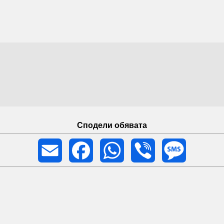
Сподели обявата
Email
Facebook
WhatsApp
Viber
Message