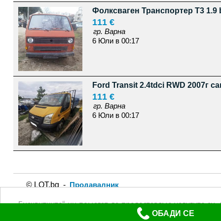
Фолксваген Транспортер Т3 1.9 
111 €
гр. Варна
6 Юли в 00:17
Ford Transit 2.4tdci RWD 2007г с
111 €
гр. Варна
6 Юли в 00:17
© LOT.bg -
Продавалник
Използването на lot.bg или пубикуването на обява в сайта
„Бисквитките“ ни помагат да предоставяме услугите си.
повече (Политика за защита на личните данни)
ОБАДИ СЕ