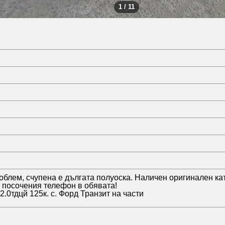
1 / 11
облем, счупена е дългата полуоска. Наличен оригинален кат
а посочения телефон в обявата!
t 2.0тдцй 125к. с. Форд Транзит на части