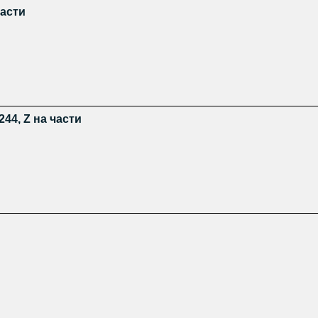
части
244, Z на части