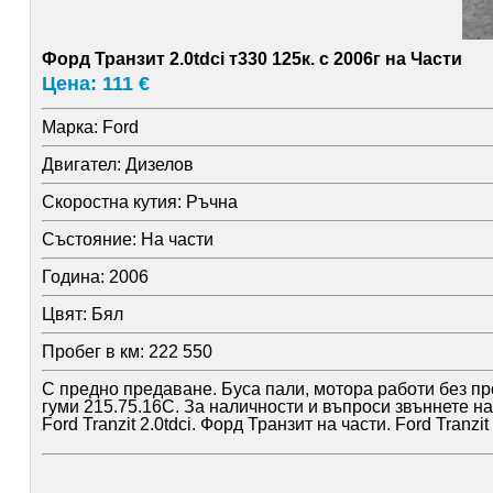
Форд Транзит 2.0tdci т330 125к. с 2006г на Части
Цена: 111 €
Марка:
Ford
Двигател:
Дизелов
Скоростна кутия:
Ръчна
Състояние:
На части
Година:
2006
Цвят:
Бял
Пробег в км:
222 550
С предно предаване. Буса пали, мотора работи без пр
гуми 215.75.16C. За наличности и въпроси звъннете н
Ford Tranzit 2.0tdci. Форд Транзит на части. Ford Tranzi