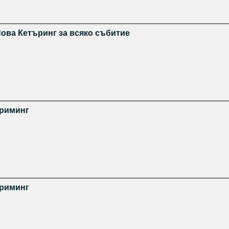
Нова Кетъринг за всяко събитие
триминг
триминг