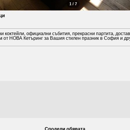
1 / 7
ци
и коктейли, официални събития, прекрасни партита, достав
м от НОВА Кетъринг за Вашия стилен празник в София и дру
Сподели обявата