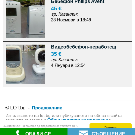
Бебефон Philips Avent
45 €
гр. Казанлък
28 Ноември в 18:49
Видеобебефон-неработещ
35 €
гр. Казанлък
4 Януари в 12:54
© LOT.bg -
Продавалник
Използването на lot.bg или пубикуването на обява в сайта
Общи условия за ползване
означава съгласие с
и
Политика за личните данни
на lot.bg
„Бисквитките“ ни помагат да предоставяме услугите си. С
Приемам
използването на услугите ни приемате, че можем да
ОБАДИ СЕ
СЪОБЩЕНИЕ
използваме „бисквитки“.
Научете повече (Политика за защита на личните данни)