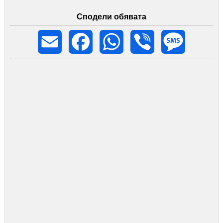
Сподели обявата
Email
Facebook
WhatsApp
Viber
Message