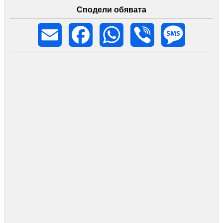
Сподели обявата
Email
Facebook
WhatsApp
Viber
Message