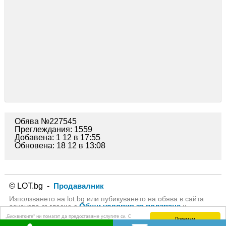
Обява №227545
Преглеждания: 1559
Добавена: 1 12 в 17:55
Обновена: 18 12 в 13:08
© LOT.bg -
Продавалник
Използването на lot.bg или пубикуването на обява в сайта
Общи условия за ползване
означава съгласие с
и
Политика за личните данни
на lot.bg
„Бисквитките“ ни помагат да предоставяме услугите си. С
Приемам
използването на услугите ни приемате, че можем да