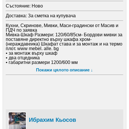
Състояние:
Ново
Доставка:
За сметка на купувача
Кухни, Скринове, Мивки, Маси-градински от Масив и
ПДЧ по заявка
Мивка-Шкаф Размери: 120/60/85см- Бордови мивки за
поставяне директно върху шкафа хром-
(нераждавеика) Шкафат става и за монтаж и на термо
плот. www mebel. alle. bg
• за монтаж върху шкаф
• два отцедника
• габаритни размери 1200/600 мм
• корито, размери 420 мм
Покажи цялото описание ↓
• с борд
• дълбочина 160 мм
Мивката оборудвана с български хром-нераждама
стомана (алпака) -310лв без алпака-180лв
СКШ за размерите на долният шкаф-100лв
Кухни от ПДЧ. МДФ и Масив-са на линеен метар в
зависимост от механизмите на кухнята
Маса градинска-280 баицвана 320лв цветна
Размерите са 150 Х 75 Х 3см дебелина
Ибрахим Кьосов