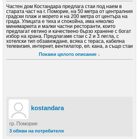
Частен дом Костандара предлага стаи под наем в
старата част на г. Поморие, на 50 метра от централния
градски плаж и морето и на 200 метра от центъра на
града. Улицата е тиха и спокойна, има няколко
минимаркета и малки частни ресторанти, които
предлагат евтино и качествено бързо хранене с богат
избор на храна. Предлагаме стаи с 2 и 3 легла, с
хотелски тип обзавеждане, всяка с тераса, кабелна
телевизия, интернет, вентилатор, ел. кана, а също стаи
с изглед към морето. Терасата е оборудвана с маса и
Покажи цялото описание ↓
столове и предлага възможност за хранене или
почивка в свободно време. Стаите са просторни,
светли и чисти. Бельото се сменя на 7 дни, стаите се
почистват ежедневно. Предлагаме обща кухня с
микровълнова печка, газов котлон и посуда. Района е
изключително курортен, подходящ за семейна
почивка с деца с удобен излаз към плажа, плитко и
чисто море. Цени от 13 - 16 EUR нощувка на човек.
Телефон за контакти:, 0888460142 E-mail за контакти:
kostandara@yahoo. com
kostandara
гр. Поморие
3 обяви на потребителя