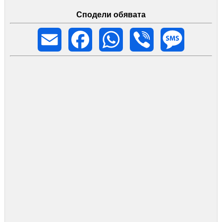
Сподели обявата
Email
Facebook
WhatsApp
Viber
Message