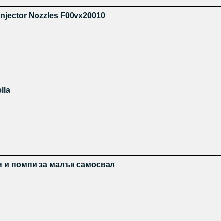
 Injector Nozzles F00vx20010
lla
н и помпи за малък самосвал