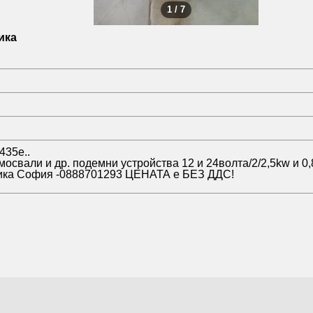
1 / 7
ика
435e..
свали и др. подемни устройства 12 и 24волта/2/2,5kw и 0,8
влика София -0888701293 ЦЕНАТА е БЕЗ ДДС!