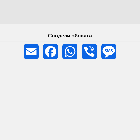
Сподели обявата
Email
Facebook
WhatsApp
Viber
Message