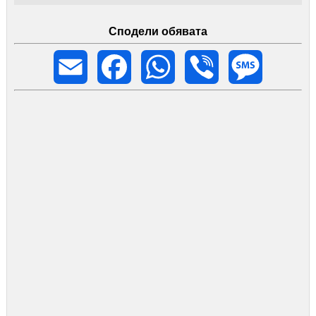
Сподели обявата
Email
Facebook
WhatsApp
Viber
Message