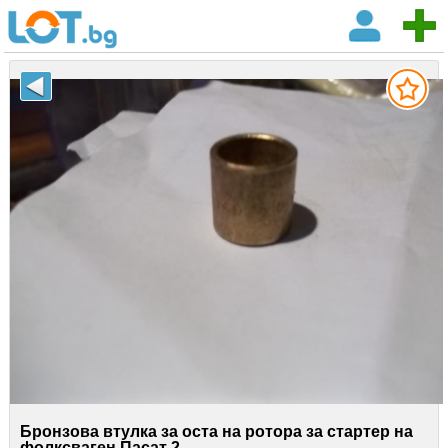
Бронзова втулка за оста на ротора за стартер на
фолксваген Пасат 2