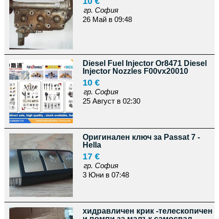
10 €
гр. София
26 Май в 09:48
Diesel Fuel Injector Or8471 Diesel
Injector Nozzles F00vx20010
10 €
гр. София
25 Август в 02:30
Оригинален ключ за Passat 7 -
Hella
17 €
гр. София
3 Юни в 07:48
хидравличен крик -телескопичен
и помпи за малък самосвал