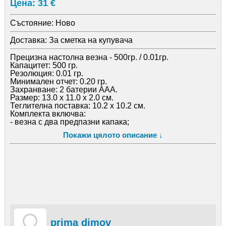
Цена: 31 €
Състояние:
Ново
Доставка:
За сметка на купувача
Прецизна настолна везна - 500гр. / 0.01гр.
Капацитет: 500 гр.
Резолюция: 0.01 гр.
Минимален отчет: 0.20 гр.
Захранване: 2 батерии ААА.
Размер: 13.0 x 11.0 x 2.0 см.
Теглителна поставка: 10.2 х 10.2 см.
Комплекта включва:
- везна с два предпазни капака;
- инструкция на български;
Покажи цялото описание ↓
- 2 батерии.
Гаранция: 6 месеца
гр. Добрич ул. "Славянска" 12 тел: 058/601235 GSM:
0887529581
www. primadimov. com
prima dimov