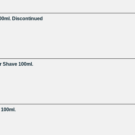
00ml. Discontinued
r Shave 100ml.
 100ml.