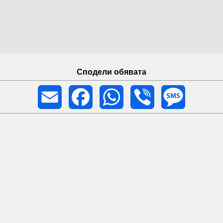
Сподели обявата
Email
Facebook
WhatsApp
Viber
Message