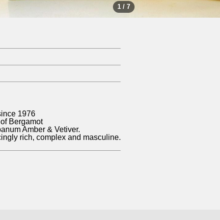
1 / 7
since 1976
s of Bergamot
ibanum Amber & Vetiver.
cingly rich, complex and masculine.