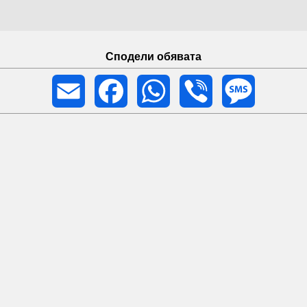
Сподели обявата
Email
Facebook
WhatsApp
Viber
Message