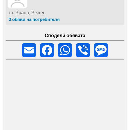
RELONG - RL-H812 -65лв
гр. Враца, Вежен
3 обяви на потребителя
Сподели обявата
Email
Facebook
WhatsApp
Viber
Message