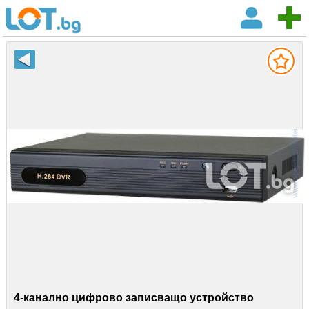
4-канално цифрово записващо устройство