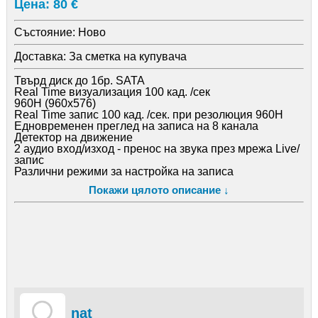
Цена: 80 €
Състояние:
Ново
Доставка:
За сметка на купувача
Твърд диск до 1бр. SATA
Real Time визуализация 100 кад. /сек
960H (960x576)
Real Time запис 100 кад. /сек. при резолюция 960H
Eдновременен преглед на записа на 8 каналa
Детектор на движение
2 аудио вход/изход - пренос на звука през мрежа Live/
запис
Различни режими за настройка на записа
(непрекъснат, ръчен, програмируем, при движение)
Покажи цялото описание ↓
PTZ контрол
back-up през Ethernet
USB 2.0
Ethernet, TCP/IP, WAN, LAN, DHCP, VGA, HDMI
Remote: CMS (Central Management Software) за серия
TD
Вграден 3GP server - наблюдение през мобилен
телефон/ I-Phone вграден WEB server
Mouse control
Елегантен дизайн
Meню на БЪЛГАРСКИ ЕЗИК Куполна камера -
nat