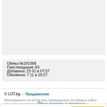
Обява №191589
Преглеждания: 83
Добавена: 25 01 в 07:57
Обновена: 7 11 в 20:27
© LOT.bg -
Продавалник
Използването на lot.bg или пубикуването на обява в сайта
Общи условия за ползване
означава съгласие с
и