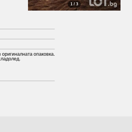
1 / 3
в оригиналната опаковка.
сладолед.