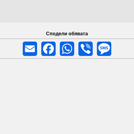
Сподели обявата
Email
Facebook
WhatsApp
Viber
Message