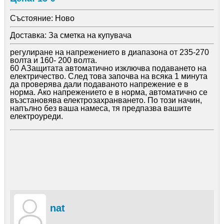
Състояние:
Ново
Доставка:
За сметка на купувача
регулиране на напрежението в диапазона от 235-270
волта и 160- 200 волта.
60 АЗащитата автоматично изключва подаването на
електричество. След това започва на всяка 1 минута
да проверява дали подаваното напрежение е в
норма. Ако напрежението е в норма, автоматично се
възстановява електрозахранването. По този начин,
напълно без ваша намеса, тя предпазва вашите
електроуреди.
nat