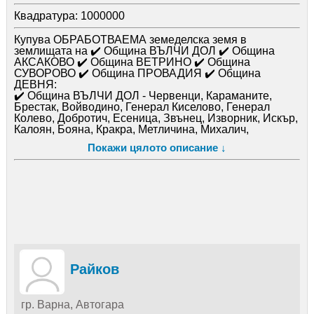
Квадратура:
1000000
Купува ОБРАБОТВАЕМА земеделска земя в
землищата на ✔️ Община ВЪЛЧИ ДОЛ ✔️ Община
АКСАКОВО ✔️ Община ВЕТРИНО ✔️ Община
СУВОРОВО ✔️ Община ПРОВАДИЯ ✔️ Община
ДЕВНЯ:
✔️ Община ВЪЛЧИ ДОЛ - Червенци, Караманите,
Брестак, Войводино, Генерал Киселово, Генерал
Колево, Добротич, Есеница, Звънец, Изворник, Искър,
Калоян, Бояна, Кракра, Метличина, Михалич,
Оборище, Радан войвода, Стефан Караджа, Щипско:
Покажи цялото описание ↓
✔️ Община АКСАКОВО - Аксаково, Ботево, Водица,
Въглен, Генерал Кантарджиево, Доброглед, Засмяно,
Зорница, Игнатиево, Изворско, Кичево, Климентово,
Крумово, Куманово, Любен Каравелово, Новаково,
Орешак, Припек, Радево, Слънчево, Яребична:
✔️ Община ВЕТРИНО - Ветрино, Белоградец,
Габърница, Доброплодно, Млада гвардия, Момчилово,
Невша, Неофит Рилски, Средно село:
✔️ Община СУВОРОВО - Баново, Дръндар, Изгрев,
Калиманци, Левски, Николаевка, Просечен, Суворово,
Чернево:
Райков
✔️ Община ДЕВНЯ - Девня, Падина:
✔️ Община ПРОВАДИЯ - Блъсково, Бозвелийско,
Бързица, Венчан, Градинарово, Добрина, Житница,
гр. Варна, Автогара
Златина, Китен, Комарево, Кривня, Манастир, Неново,