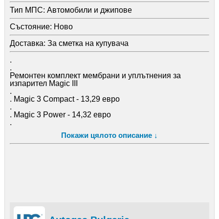
Тип МПС:
Автомобили и джипове
Състояние:
Ново
Доставка:
За сметка на купувача
.
.
Ремонтен комплект мембрани и уплътнения за
изпарител Magic III
.
. Magic 3 Compact - 13,29 евро
.
. Magic 3 Power - 14,32 евро
.
.
Покажи цялото описание ↓
.
.
.
Ремонтен / комплект / мембрани / кит / уплътнения /
изпарител / редуктор / Magic / III / 3 / Compact / Power /
Меджик / компакт /