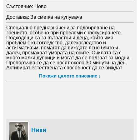
Състояние:
Ново
Доставка:
За сметка на купувача
Специално предназначени за подобряване на
зрението, особено при проблеми с фокусирането.
Подходящи са за възрастни и деца, който има
проблем с късогледство, далекогледство и
астигматизъм, помагат да виждате ясно близо и
далеч, премахват умората на очите. Очилата са с
много малки дупчици и могат да се ползват за модни.
Препоръчва се да се носят около 30 минути на ден.
Активират естествената способност да се виждат
ясно образите. Премахват стреса и напрежението
Покажи цялото описание ↓
причинени от очила. Възстановяват зрителните
навици.
Теорията: когато очите гледат единствено през
малките дупки естествено променят фокуса, така че
очните ябълки са освободени и стимулират очния
нерв.
Очилата се справят добре със следните проблеми:
- Късогледство (късогледство).
- Далекогледство (дълго късогледство).
- Пресбиопията (проблеми, свързани с малък обхват
на фокуса). - Астигматизъм.
Ники
- Катаракта.
- Напрежение в очите (от компютърните екрани).