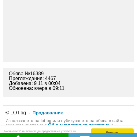
Обява №16389
Преглеждания: 4467
Добавена: 9 11 в 00:04
Обновена: вчера в 09:11
© LOT.bg -
Продавалник
Използването на lot.bg или пубикуването на обява в сайта
Общи условия за ползване
означава съгласие с
и
Политика за личните данни
на lot.bg
„Бисквитките“ ни помагат да предоставяме услугите си. С
Приемам
използването на услугите ни приемате, че можем да