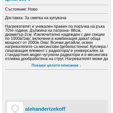
Състояние:
Ново
Доставка:
За сметка на купувача
Нагревателят е уникален правен по поръчка на ръка
70те години. Дължина на патрона- 88см,
диаметър-2см. Изключително надежден с две секции
по 1000в/1кв/, включени в комбинация дават обща
мощност от 2000в /2кв/. Всички детайли, освен
нагревателите са месингови /дебелостенни/. Куплера /
свързващия елемент с радиатора/ е универсален за
стандартния модел чугунени радиатори и е месингова
отливка дообработена на струг. Нагревателят може да
се използва за съоражения с водна риза, както и за
Покажи цялото описание ↓
отоплителни системи с централно захранване или
маслени радиатори, с изисквания за висока степен на
надеждност. Цената може да се коментира.
alehandertzekoff