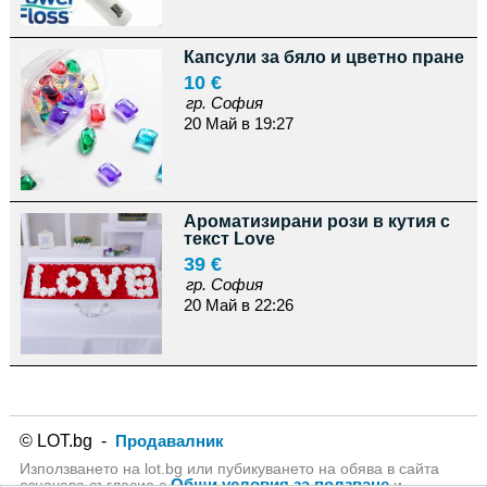
Капсули за бяло и цветно пране
10 €
гр. София
20 Май в 19:27
Ароматизирани рози в кутия с
текст Love
39 €
гр. София
20 Май в 22:26
© LOT.bg -
Продавалник
Използването на lot.bg или пубикуването на обява в сайта
Общи условия за ползване
означава съгласие с
и