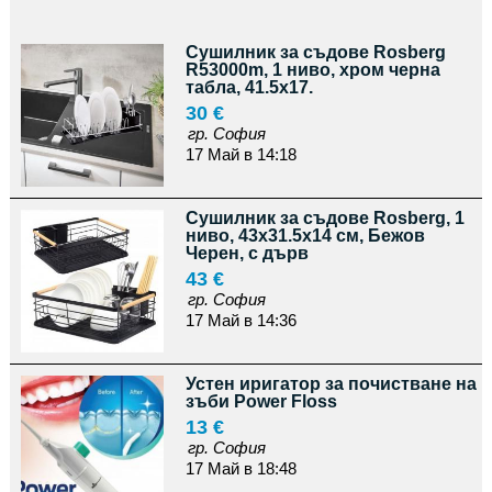
Сушилник за съдове Rosberg
R53000m, 1 ниво, хром черна
табла, 41.5х17.
30 €
гр. София
17 Май в 14:18
Сушилник за съдове Rosberg, 1
ниво, 43x31.5x14 см, Бежов
Черен, с дърв
43 €
гр. София
17 Май в 14:36
Устен иригатор за почистване на
зъби Power Floss
13 €
гр. София
17 Май в 18:48