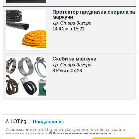
Протектор предпазна спирала за
маркучи
гр. Стара Загора
14 Юли в 15:21
Скоби за маркучи
гр. Стара Загора
8 Юли в 07:28
© LOT.bg -
Продавалник
Използването на lot.bg или пубикуването на обява в сайта
Общи условия за ползване
означава съгласие с
и
Политика за личните данни
на lot.bg