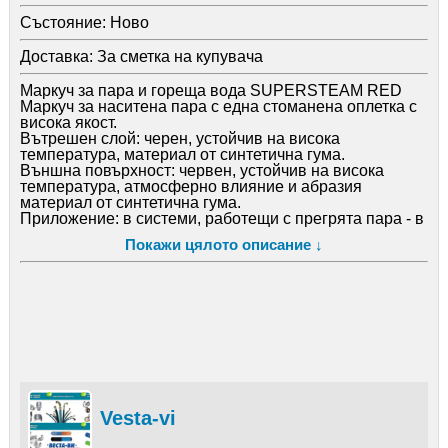
Състояние:
Ново
Доставка:
За сметка на купувача
Маркуч за пара и гореща вода SUPERSTEAM RED
Маркуч за наситена пара с една стоманена оплетка с
висока якост.
Вътрешен слой: черен, устойчив на висока
температура, материал от синтетична гума.
Външна повърхност: червен, устойчив на висока
температура, атмосферно влияние и абразия
материал от синтетична гума.
Приложение: в системи, работещи с прегрята пара - в
химически заводи, стоманодобивни заводи,
Покажи цялото описание ↓
рафинерии, корабостроителници и др.
Температурен режим: от -40°C до +208°C.
Работно налягане: 17 Бара.
За цени и наличност: 0898 303 488 или 0896 789 635.
За повече информация, разгледайте нашия Уеб сайт
vesta-vi. com.
Веста-Ви е вносител на хидравлични и индустриални
маркучи, накрайници, присъединителна арматура,
оборудване за асемблиране на маркучи. Ремонтираме
и окомплектоваме по мостра или за серийно
производство хидравлични маркучи, индустриални
Vesta-vi
маркучи, маркучи метал-шлаух, спирачни маркучи.
Разполагаме с цехове за запресоване на