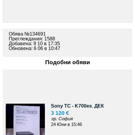
Обява №134691
Преглеждания: 1588
Добавена: 9 10 в 17:35
Обновена: 6 06 в 10:47
Подобни обяви
Sony TC - K700es. ДЕК
3 120 €
гр. София
24 Юни в 15:46