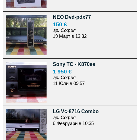
NEO Dvd-pdx77
150 €
гр. София
19 Март в 13:32
Sony TC - K870es
1 950 €
гр. София
11 Юли в 09:57
LG Vc-8716 Combo
гр. София
6 Февруари в 10:35