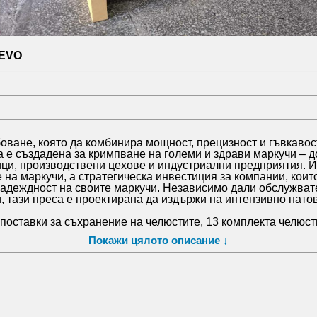
 EVO
оване, която да комбинира мощност, прецизност и гъвкавос
 създадена за кримпване на големи и здрави маркучи – до 2″ 
ци, производствени цехове и индустриални предприятия. Им
а маркучи, а стратегическа инвестиция за компании, които
надеждност на своите маркучи. Независимо дали обслужват
тази преса е проектирана да издържи на интензивно нато
поставки за съхранение на челюстите, 13 комплекта челюсти
твената ни база в град Стара Загора, както и богат избор 
Покажи цялото описание ↓
исъединителна арматура, оборудване за асемблиране на м
чи метал-шлаух, спирачни маркучи.
sta-vi. com.