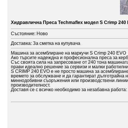
Хидравлична Преса Techmaflex модел S Crimp 240
Състояние:
Ново
Доставка:
За сметка на купувача
Машина за асемблиране на маркучи S Crimp 240 EVO
Ако търсите надеждна и професионална преса за керб
Със своята сила на запресоване от 240 тона машината е
прави идеално решение за сервизи и малки работилни
S CRIMP 240 EVO е не просто машина за асемблиране н
времето за обслужване и да гарантират дълготрайна 
миннодобивни съоръжения или производствени линии, 
производителност.
Доставя се с всичко необходимо за незабавна работа: 
Предлагаме и обучение на Вашия персонал в производс
хидравлични и индустриални маркучи, накрайници, пр
за серийно производство хидравлични маркучи, марку
За цени, оферти и наличности: 0896 789 635.
За повече информация, разгледайте нашия Уеб сайт ve