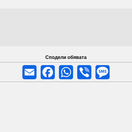
Сподели обявата
Email
Facebook
WhatsApp
Viber
Message