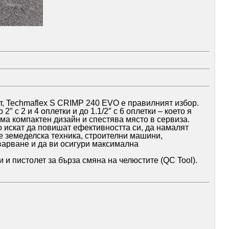
т, Techmaflex S CRIMP 240 EVO е правилният избор.
с 2 и 4 оплетки и до 1.1/2″ с 6 оплетки – което я
а компактен дизайн и спестява място в сервиза.
 искат да повишат ефективността си, да намалят
е земеделска техника, строителни машини,
варване и да ви осигури максимална
 и пистолет за бърза смяна на челюстите (QC Tool).
от маркучи и накрайници. Веста-Ви е вносител на
аркучи. Ремонтираме и окомплектоваме по мостра или