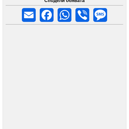
Сподели обявата
Email
Facebook
WhatsApp
Viber
Message