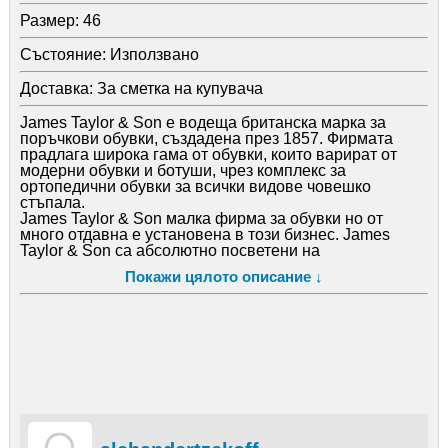
Размер:
46
Състояние:
Използвано
Доставка:
За сметка на купувача
James Taylor & Son е водеща британска марка за
поръчкови обувки, създадена през 1857. Фирмата
прадлага широка гама от обувки, които варират от
модерни обувки и ботуши, чрез комплекс за
ортопедични обувки за всички видове човешко
стъпала.
James Taylor & Son малка фирма за обувки но от
много отдавна е установена в този бизнес. James
Taylor & Son са абсолютно посветени на
проектирането и изработването на красиви,
Покажи цялото описание ↓
класически обувки, които са невероятно удобни за
носене. Служителите на фирмата са от най-опитните
и талантливите в индустрията. James Taylor & Son
използват най-добрите материали.
Всички обувки са произведени в офиси Улица
Paddington в сърцето на Лондон, а ние сме една от
малкото на традиционните Уест Енд обущари. James
Taylor & Son вървят в крак с технология и използват
най-модерното 3D сканиране и CAD / CAM система.
Това гарантира абсолютно перфектно проектиране на
обувките.