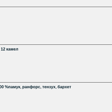
 12 камел
00 %памук, ранфорс, тензух, бархет