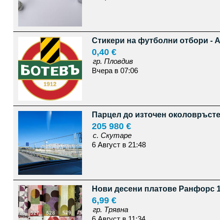
Стикери на футболни отбори - 
0,40 €
гр. Пловдив
Вчера в 07:06
Парцел до източен околовръст
205 980 €
с. Скутаре
6 Август в 21:48
Нови десени платове Ранфорс 1
6,99 €
гр. Трявна
6 Август в 11:34