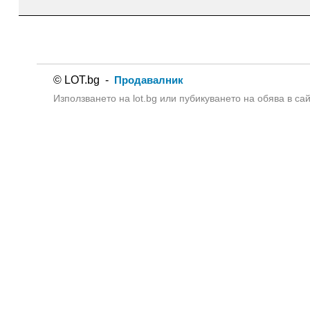
© LOT.bg -
Продавалник
Използването на lot.bg или пубикуването на обява в са